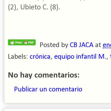
(2), Ubieto C. (8).
Posted by
CB JACA
at
en
Labels:
crónica
,
equipo infantil M.
,
No hay comentarios:
Publicar un comentario