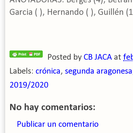
ANOTADORAS: Berges (4), Betrán (
Garcia ( ), Hernando ( ), Guillén (
Posted by
CB JACA
at
fe
Labels:
crónica
,
segunda aragonesa
2019/2020
No hay comentarios:
Publicar un comentario