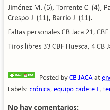
Jiménez M. (6), Torrente C. (4), Pa
Crespo J. (11), Barrio J. (11).
Faltas personales CB Jaca 21, CBF
Tiros libres 33 CBF Huesca, 4 CB 
Posted by
CB JACA
at
en
Labels:
crónica
,
equipo cadete F
,
te
No hay comentarios: