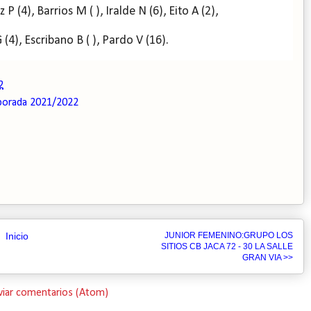
(4), Barrios M ( ), Iralde N (6), Eito A (2),
(4), Escribano B ( ), Pardo V (16).
2
orada 2021/2022
Inicio
JUNIOR FEMENINO:GRUPO LOS
SITIOS CB JACA 72 - 30 LA SALLE
GRAN VIA >>
viar comentarios (Atom)