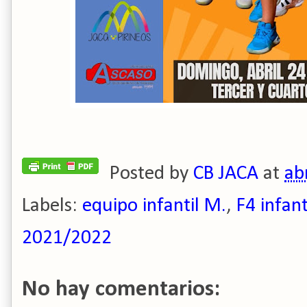
Posted by
CB JACA
at
ab
Labels:
equipo infantil M.
,
F4 infan
2021/2022
No hay comentarios: