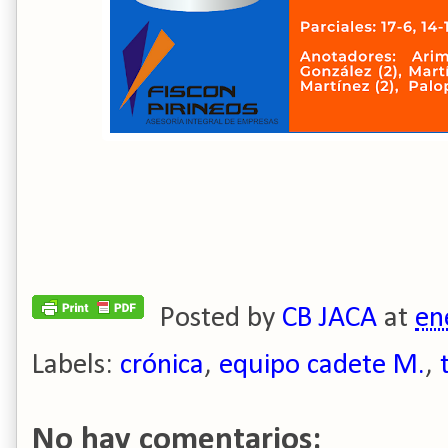
Posted by
CB JACA
at
en
Labels:
crónica
,
equipo cadete M.
,
No hay comentarios: