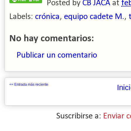
Posted by
CB JACA
at
fe
Labels:
crónica
,
equipo cadete M.
,
No hay comentarios:
Publicar un comentario
<< Entrada más reciente
Inic
Suscribirse a:
Enviar 