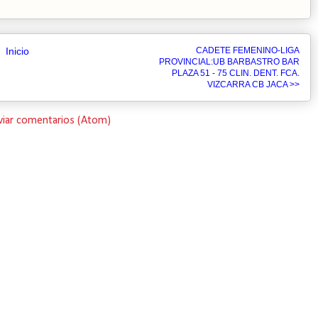
Inicio
CADETE FEMENINO-LIGA
PROVINCIAL:UB BARBASTRO BAR
PLAZA 51 - 75 CLIN. DENT. FCA.
VIZCARRA CB JACA >>
viar comentarios (Atom)