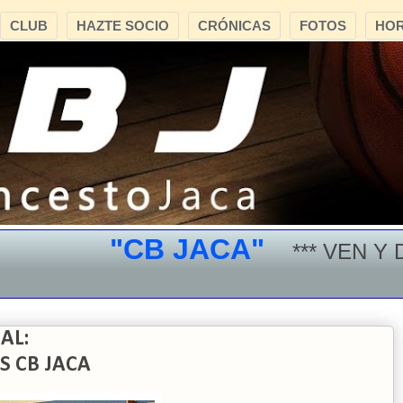
CLUB
HAZTE SOCIO
CRÓNICAS
FOTOS
HOR
"CB JACA"
*** VEN Y DIS
AL:
S CB JACA