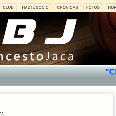
CLUB
HAZTE SOCIO
CRÓNICAS
FOTOS
HOR
"CB J
CA