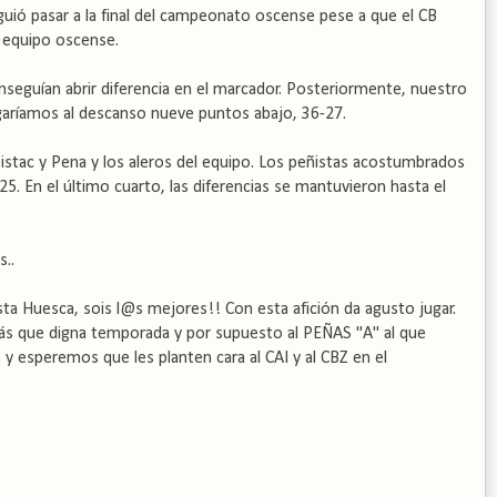
guió pasar a la final del campeonato oscense pese a que el CB
n equipo oscense.
onseguían abrir diferencia en el marcador. Posteriormente, nuestro
egaríamos al descanso nueve puntos abajo, 36-27.
Sistac y Pena y los aleros del equipo. Los peñistas acostumbrados
25. En el último cuarto, las diferencias se mantuvieron hasta el
s..
sta Huesca, sois l@s mejores!! Con esta afición da agusto jugar.
 más que digna temporada y por supuesto al PEÑAS "A" al que
esperemos que les planten cara al CAI y al CBZ en el