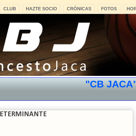
CLUB
HAZTE SOCIO
CRÓNICAS
FOTOS
HOR
"CB JACA"
**
DETERMINANTE