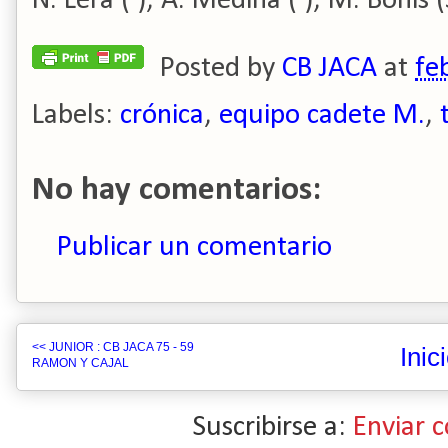
N. Lera ( ), A. Medina ( ), M. Bonis (
Posted by
CB JACA
at
fe
Labels:
crónica
,
equipo cadete M.
,
No hay comentarios:
Publicar un comentario
<< JUNIOR : CB JACA 75 - 59
Inic
RAMON Y CAJAL
Suscribirse a:
Enviar 