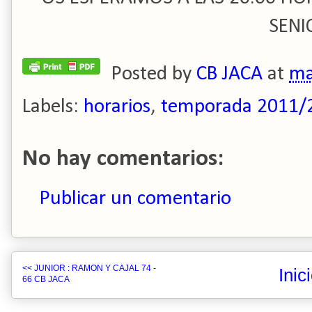
SENI
Posted by
CB JACA
at
ma
Labels:
horarios
,
temporada 2011/
No hay comentarios:
Publicar un comentario
<< JUNIOR : RAMON Y CAJAL 74 -
Inic
66 CB JACA