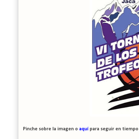
Pinche sobre la imagen o
aquí
para seguir en tiempo r