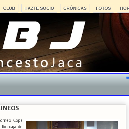
CLUB
HAZTE SOCIO
CRÓNICAS
FOTOS
HOR
"CB
RINEOS
 Torneo Copa
 Ibercaja de