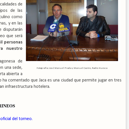
ocalidades de
uipos de las
asculino como
as, y en las
e disputarán
neo que será
il personas
ra nuestro
ragonesa de
en una sede,
Fotografía: José Manuel Prada y Manuel Castro, Radio Huesca
rta abierta a
smo ha comentado que Jaca es una ciudad que permite jugar en tres
n infraestructura hotelera.
RINEOS
oficial del torneo.