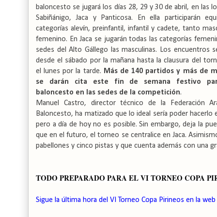
baloncesto se jugará los días 28, 29 y 30 de abril, en las l
Sabiñánigo, Jaca y Panticosa. En ella participarán eq
categorías alevín, preinfantil, infantil y cadete, tanto m
femenino. En Jaca se jugarán todas las categorías femenin
sedes del Alto Gállego las masculinas. Los encuentros s
desde el sábado por la mañana hasta la clausura del tor
el lunes por la tarde.
Más de 140 partidos y más de m
se darán cita este fin de semana festivo pa
baloncesto en las sedes de la competición
.
Manuel Castro, director técnico de la Federación A
Baloncesto, ha matizado que lo ideal sería poder hacerlo 
pero a día de hoy no es posible. Sin embargo, deja la pue
que en el futuro, el torneo se centralice en Jaca. Asimi
pabellones y cinco pistas y que cuenta además con una gra
TODO PREPARADO PARA EL VI TORNEO COPA PI
Sigue la última hora del VI Torneo Copa Pirineos en la web 