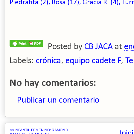
Piedrafita (2), Rosa (17), Gracia R. (4), Tur
Posted by
CB JACA
at
en
Labels:
crónica
,
equipo cadete F
,
Te
No hay comentarios:
Publicar un comentario
<< INFANTIL FEMENINO: RAMON Y
Inic