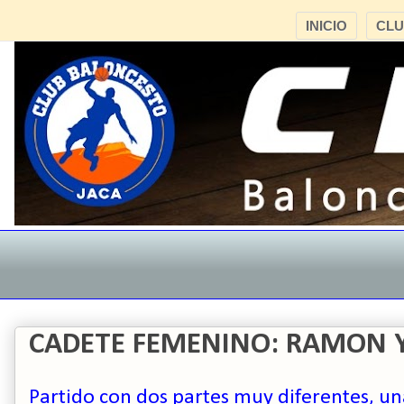
INICIO
CL
CADETE FEMENINO: RAMON Y C
P
artido con dos partes muy diferentes, u