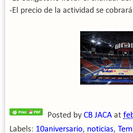
-El precio de la actividad se cobrar
Posted by
CB JACA
at
fe
Labels:
10aniversario
,
noticias
,
Tem