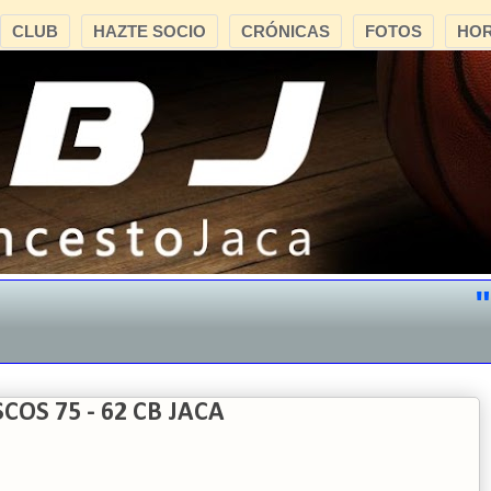
CLUB
HAZTE SOCIO
CRÓNICAS
FOTOS
HOR
"CB
S 75 - 62 CB JACA