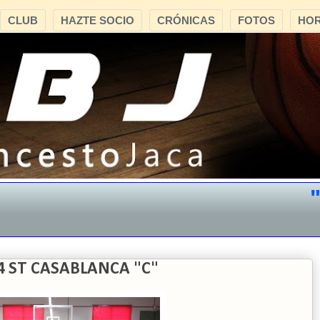
CLUB
HAZTE SOCIO
CRÓNICAS
FOTOS
HOR
"CB 
74 ST CASABLANCA "C"