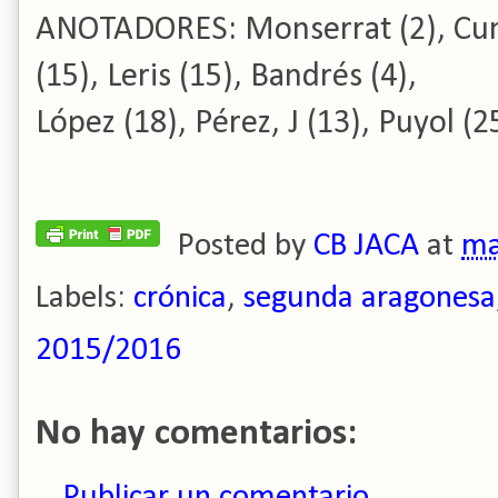
ANOTADORES: Monserrat (2), Cumb
(15), Leris (15), Bandrés (4),
López (18), Pérez, J (13), Puyol (2
Posted by
CB JACA
at
ma
Labels:
crónica
,
segunda aragonesa
2015/2016
No hay comentarios:
Publicar un comentario