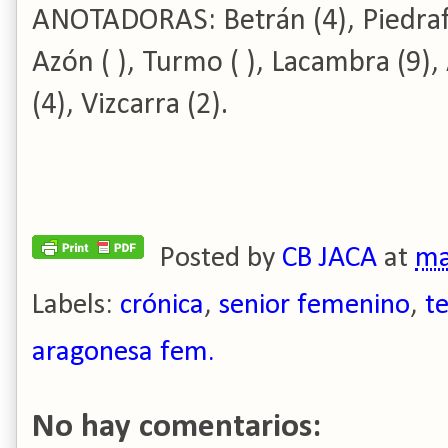
ANOTADORAS: Betrán (4), Piedrafit
Azón ( ), Turmo ( ), Lacambra (9), 
(4), Vizcarra (2).
Posted by
CB JACA
at
ma
Labels:
crónica
,
senior femenino
,
t
aragonesa fem.
No hay comentarios: