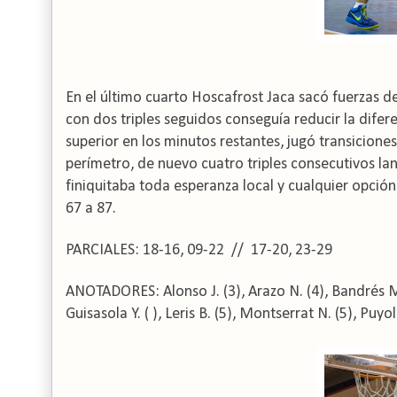
En el último cuarto Hoscafrost Jaca sacó fuerzas 
con dos triples seguidos conseguía reducir la difer
superior en los minutos restantes, jugó transicione
perímetro, de nuevo cuatro triples consecutivos la
finiquitaba toda esperanza local y cualquier opció
67 a 87.
PARCIALES: 18-16, 09-22 // 17-20, 23-29
ANOTADORES:
Alonso J. (3), Arazo N. (4), Bandrés M
Guisasola Y. ( ), Leris B. (5), Montserrat N. (5), Puyol