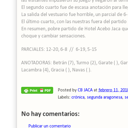
las visitantes impusieron su juego y llegaron al tér
El segundo cuarto fue de escasa anotación para lle
La salida del vestuario fue horrible, un parcial de 
El último cuarto, con las nuestras fuera del partido 
En resumen, pobre partido de Hotel Acebo Jaca que
choque y cambiar sensaciones.
PARCIALES: 12-20, 6-8 // 6-19, 5-15
ANOTADORAS: Betrán (7), Turmo (2), Garate ( ), García
Lacambra (4), Gracia ( ), Navas ( ).
Posted by
CB JACA
at
febrero 11, 201
Labels:
crónica
,
segunda aragonesa
,
s
No hay comentarios:
Publicar un comentario