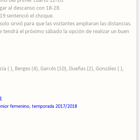
mino del primer cuarto 12-20.
gar al descanso con 18-28.
6-19 sentenció el choque.
solo sirvió para que las visitantes ampliaran las distancias.
 tendrá el próximo sábado la opción de realizar un buen
 ( ), Berges (4), Garcés (10), Dueñas (2), González ( ),
8
enior femenino
,
temporada 2017/2018