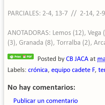
PARCIALES: 2-4, 13-7 // 2-14, 2-
ANOTADORAS:
Lemos (12), Vega ( 
(3), Granada (8), Torralba (2), Arca
Posted by
CB JACA
at
ma
Labels:
crónica
,
equipo cadete F
,
te
No hay comentarios:
Publicar un comentario