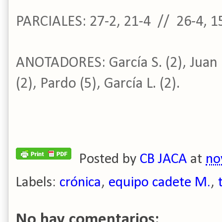
PARCIALES: 27-2, 21-4 // 26-4, 1
ANOTADORES: García S. (2), Juan (2
(2), Pardo (5), García L. (2).
Posted by
CB JACA
at
no
Labels:
crónica
,
equipo cadete M.
,
No hay comentarios: