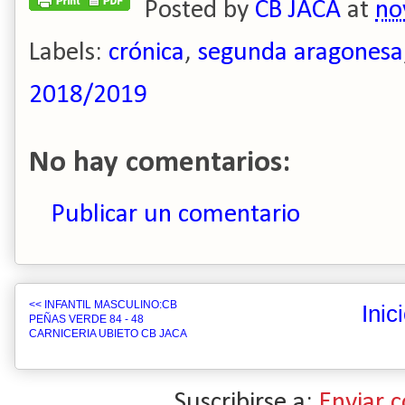
Posted by
CB JACA
at
no
Labels:
crónica
,
segunda aragonesa
2018/2019
No hay comentarios:
Publicar un comentario
<< INFANTIL MASCULINO:CB
Inic
PEÑAS VERDE 84 - 48
CARNICERIA UBIETO CB JACA
Suscribirse a:
Enviar 