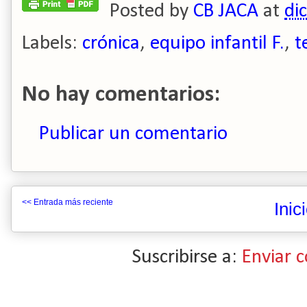
Posted by
CB JACA
at
di
Labels:
crónica
,
equipo infantil F.
,
t
No hay comentarios:
Publicar un comentario
<< Entrada más reciente
Inic
Suscribirse a:
Enviar 