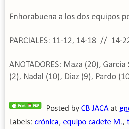
Enhorabuena a los dos equipos por
PARCIALES: 11-12, 14-18 // 14-22
ANOTADORES: Maza (20), García S. 
(2), Nadal (10), Diaz (9), Pardo (10)
Posted by
CB JACA
at
en
Labels:
crónica
,
equipo cadete M.
,