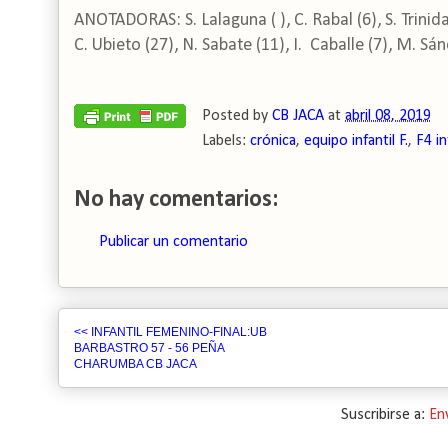
ANOTADORAS: S. Lalaguna ( ), C. Rabal (6), S. Trinidad
C. Ubieto (27), N. Sabate (11), I. Caballe (7), M. Sá
Posted by
CB JACA
at
abril 08, 2019
Labels:
crónica
,
equipo infantil F.
,
F4 i
No hay comentarios:
Publicar un comentario
<< INFANTIL FEMENINO-FINAL:UB
BARBASTRO 57 - 56 PEÑA
CHARUMBA CB JACA
Suscribirse a:
En