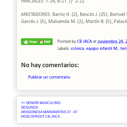
PARCIALES: 7-26, 6-17 // 2-22
ANOTADORES: Barrio H. (2), Bescós J. (25), Borruel M.
Garcés J. (5), Maluenda M. (2), Martín B. (5), Palacín 
Posted by
CB JACA
at
noviembre 24, 
Labels:
crónica
,
equipo infantil M.
,
tem
No hay comentarios:
Publicar un comentario
<< SENIOR MASCULINO-
SEGUNDA
ARAGONESA:MARIANISTAS 37 - 67
HOSCAFROST CB JACA