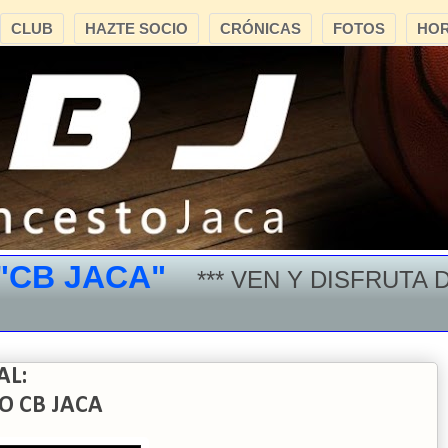
CLUB
HAZTE SOCIO
CRÓNICAS
FOTOS
HOR
 JACA"
*** VEN Y DISFRUTA DEL
AL:
TO CB JACA