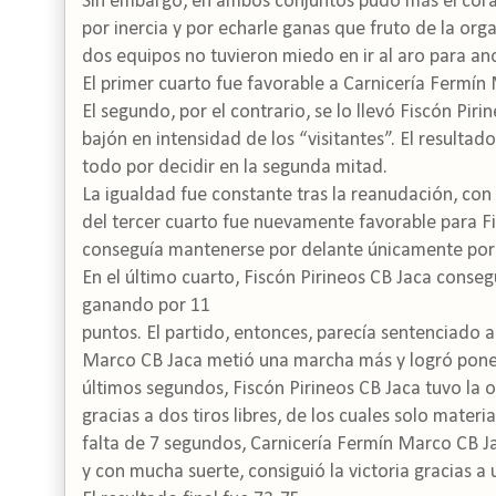
Sin embargo, en ambos conjuntos pudo más el coraz
por inercia y por echarle ganas que fruto de la org
dos equipos no tuvieron miedo en ir al aro para anot
El primer cuarto fue favorable a Carnicería Fermín
El segundo, por el contrario, se lo llevó Fiscón Pi
bajón en intensidad de los “visitantes”. El resultad
todo por decidir en la segunda mitad.
La igualdad fue constante tras la reanudación, con
del tercer cuarto fue nuevamente favorable para Fis
conseguía mantenerse por delante únicamente por 
En el último cuarto, Fiscón Pirineos CB Jaca conseg
ganando por 11
puntos. El partido, entonces, parecía sentenciado a
Marco CB Jaca metió una marcha más y logró poners
últimos segundos, Fiscón Pirineos CB Jaca tuvo l
gracias a dos tiros libres, de los cuales solo mate
falta de 7 segundos, Carnicería Fermín Marco CB Ja
y con mucha suerte, consiguió la victoria gracias a