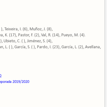
 Teixeira, I. (6), Muñoz, J. (8),
a, K. (17), Pastor, F. (2), Val, R. (14), Pueyo, M. (4).
ieto, C. ( ), Jiménez, S. (4),
L. ( ), García, S. ( ), Pardo, I. (23), García, L. (2), Avellana,
0
porada 2019/2020