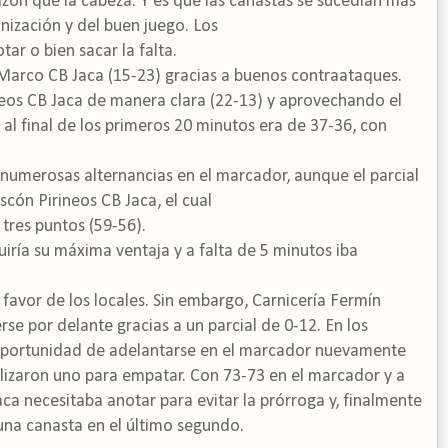
ón que la cabeza. Y es que las canastas se sucedían más
anización y del buen juego. Los
ar o bien sacar la falta.
 Marco CB Jaca (15-23) gracias a buenos contraataques.
rineos CB Jaca de manera clara (22-13) y aprovechando el
o al final de los primeros 20 minutos era de 37-36, con
 numerosas alternancias en el marcador, aunque el parcial
cón Pirineos CB Jaca, el cual
tres puntos (59-56).
uiría su máxima ventaja y a falta de 5 minutos iba
 favor de los locales. Sin embargo, Carnicería Fermín
e por delante gracias a un parcial de 0-12. En los
a oportunidad de adelantarse en el marcador nuevamente
rializaron uno para empatar. Con 73-73 en el marcador y a
ca necesitaba anotar para evitar la prórroga y, finalmente
 una canasta en el último segundo.