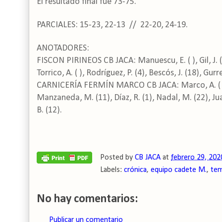
El resultado final fue 73-75.
PARCIALES: 15-23, 22-13 // 22-20, 24-19.
ANOTADORES:
FISCON PIRINEOS CB JACA: Manuescu, E. ( ), Gil, J. ( ),
Torrico, A. ( ), Rodríguez, P. (4), Bescós, J. (18), Gurre
CARNICERÍA FERMÍN MARCO CB JACA: Marco, A. ( ), Ub
Manzaneda, M. (11), Díaz, R. (1), Nadal, M. (22), Juan, 
B. (12).
Posted by
CB JACA
at
febrero 29, 202
Labels:
crónica
,
equipo cadete M.
,
tem
No hay comentarios:
Publicar un comentario