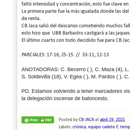
faltó intensidad y concentración, esto fue clave en 
La primera parte fue la más igualada donde las de
de renta.
CB Jaca salió del descanso cometiendo muchos fall
esto hizo que UBB Barbastro castigará a las jaquesa
El último cuarto con todo decidido fue para CB Jaca
PARCIALES: 17-16, 25-15 // 33-11, 12-13
ANOTADORAS: C. Becerro ( ), C. Maza (4), L. P
S. Soldevilla (18), V. Egea ( ), M. Pardos ( ), C.
PD. Estamos volviendo a tener marcadores visi
la delegación oscense de baloncesto.
Posted by
CB JACA
at
abril 19, 2021
Labels:
crónica
,
equipo cadete F
,
temp