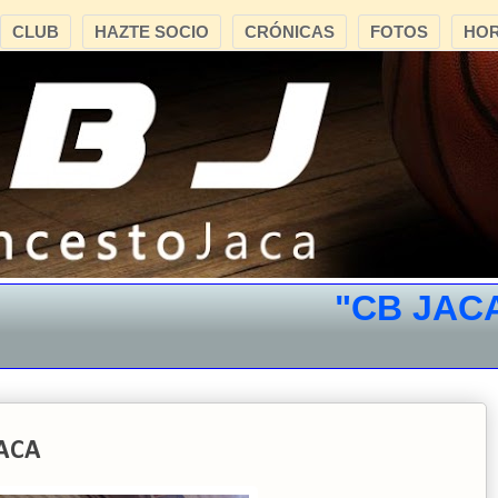
CLUB
HAZTE SOCIO
CRÓNICAS
FOTOS
HOR
"CB JACA"
*
JACA