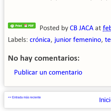
Posted by
CB JACA
at
fe
Labels:
crónica
,
junior femenino
,
t
No hay comentarios:
Publicar un comentario
<< Entrada más reciente
Inic