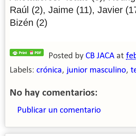
Raúl (2), Jaime (11), Javier (17
Bizén (2)
Posted by
CB JACA
at
fe
Labels:
crónica
,
junior masculino
,
t
No hay comentarios:
Publicar un comentario