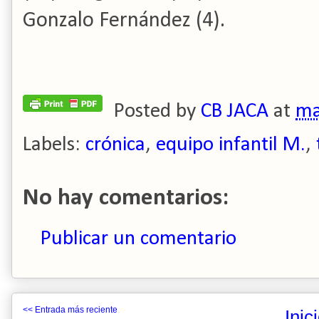
Gonzalo Fernández (4).
Posted by
CB JACA
at
ma
Labels:
crónica
,
equipo infantil M.
,
No hay comentarios:
Publicar un comentario
<< Entrada más reciente
Inic