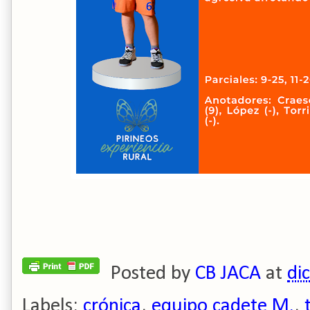
Posted by
CB JACA
at
di
Labels:
crónica
,
equipo cadete M.
,