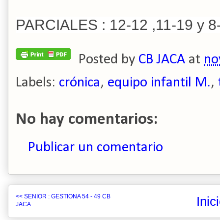
PARCIALES : 12-12 ,11-19 y 8
Posted by
CB JACA
at
no
Labels:
crónica
,
equipo infantil M.
,
No hay comentarios:
Publicar un comentario
<< SENIOR : GESTIONA 54 - 49 CB
Inic
JACA