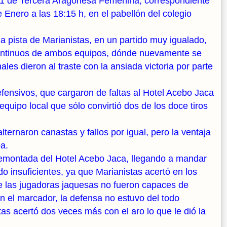
o 1 de Tercera Aragonesa Femenina, correspondiente
 Enero a las 18:15 h, en el pabellón del colegio
a pista de Marianistas, en un partido muy igualado,
s continuos de ambos equipos, dónde nuevamente se
ales dieron al traste con la ansiada victoria por parte
fensivos, que cargaron de faltas al Hotel Acebo Jaca
uipo local que sólo convirtió dos de los doce tiros
ternaron canastas y fallos por igual, pero la ventaja
ba.
remontada del Hotel Acebo Jaca, llegando a mandar
o insuficientes, ya que Marianistas acertó en los
que las jugadoras jaquesas no fueron capaces de
en el marcador, la defensa no estuvo del todo
tas acertó dos veces más con el aro lo que le dió la