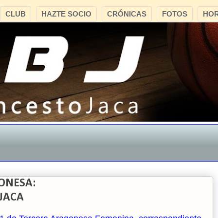
CLUB
HAZTE SOCIO
CRÓNICAS
FOTOS
HOR
"C
ONESA:
 JACA