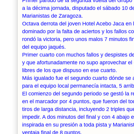
Primer partido de la segunda vuelta del Grup
a la décima jornada, disputado el sábado 10 de
Marianistas de Zaragoza.
Octava derrota del joven Hotel Acebo Jaca en l
dominado por la falta de aciertos y los fallo
rondó la victoria, pero unos malos 7 minutos fin
del equipo jaqués.
Primer cuarto con muchos fallos y despistes de
y que afortunadamente no supo aprovechar el eq
libres de los que dispuso en ese cuarto.
Más igualado fue el segundo cuarto dónde se al
para el equipo local permanecía intacta, 5 arri
El comienzo del segundo periodo se gestó la 
en el marcador por 4 puntos, que fueron del tod
tiros de larga distancia, incluyendo 2 triples 
impedir. A dos minutos del final y con 4 abajo 
inspirada en su presión a toda pista y Marianis
ventaja final de 8 puntos.