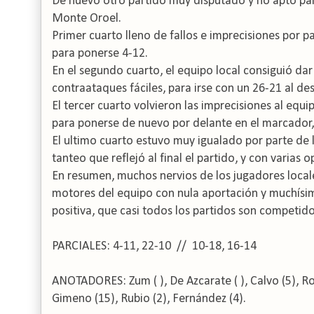
De nuevo otro partido muy disputado y no apto par
Monte Oroel.
Primer cuarto lleno de fallos e imprecisiones por p
para ponerse 4-12.
En el segundo cuarto, el equipo local consiguió dar
contraataques fáciles, para irse con un 26-21 al de
El tercer cuarto volvieron las imprecisiones al equi
para ponerse de nuevo por delante en el marcador,
El ultimo cuarto estuvo muy igualado por parte de 
tanteo que reflejó al final el partido, y con varias
En resumen, muchos nervios de los jugadores locale
motores del equipo con nula aportación y muchísim
positiva, que casi todos los partidos son competid
PARCIALES: 4-11, 22-10 // 10-18, 16-14
ANOTADORES: Zum ( ), De Azcarate ( ), Calvo (5), Rodr
Gimeno (15), Rubio (2), Fernández (4).