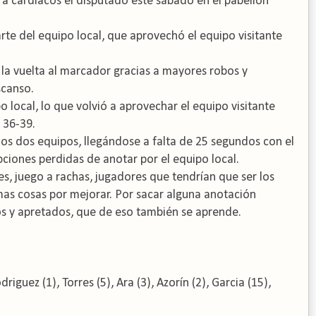
a cardiacos el disputado este sábado en el pabellón
arte del equipo local, que aprovechó el equipo visitante
 la vuelta al marcador gracias a mayores robos y
scanso.
po local, lo que volvió a aprovechar el equipo visitante
 36-39.
los dos equipos, llegándose a falta de 25 segundos con el
 opciones perdidas de anotar por el equipo local.
s, juego a rachas, jugadores que tendrían que ser los
as cosas por mejorar. Por sacar alguna anotación
os y apretados, que de eso también se aprende.
iguez (1), Torres (5), Ara (3), Azorín (2), Garcia (15),