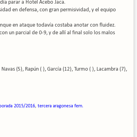
día parar a Hotel Acebo Jaca.
nsidad en defensa, con gran permisividad, y el equipo
aunque en ataque todavía costaba anotar con fluidez.
n un parcial de 0-9, y de allí al final solo los malos
, Navas (5), Rapún (
), García (12), Turmo (
), Lacambra (7),
porada 2015/2016
,
tercera aragonesa fem.