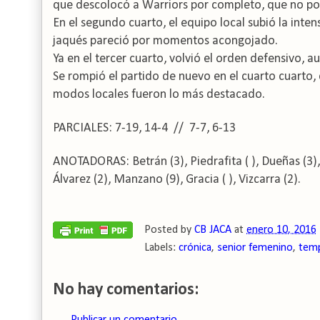
que descolocó a Warriors por completo, que no po
En el segundo cuarto, el equipo local subió la inte
jaqués pareció por momentos acongojado.
Ya en el tercer cuarto, volvió el orden defensivo, 
Se rompió el partido de nuevo en el cuarto cuarto, co
modos locales fueron lo más destacado.
P
ARCIALES:
7-19, 14-4 // 7-7, 6-13
ANOTADORAS: Betrán (3), Piedrafita (
), Dueñas (3)
Álvarez (2), Manzano (9), Gracia (
), Vizcarra (2).
Posted by
CB JACA
at
enero 10, 2016
Labels:
crónica
,
senior femenino
,
tem
No hay comentarios: