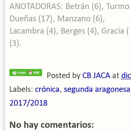
ANOTADORAS: Betrán (6), Turmo ( )
Dueñas (17), Manzano (6),
Lacambra (4), Berges (4), Gracia ( 
(3).
Posted by
CB JACA
at
di
Labels:
crónica
,
segunda aragonesa
2017/2018
No hay comentarios: