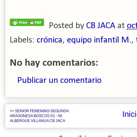
Posted by
CB JACA
at
oc
Labels:
crónica
,
equipo infantil M.
,
No hay comentarios:
Publicar un comentario
<< SENIOR FEMENINO-SEGUNDA
Inic
ARAGONESA:BOSCOS 53 - 58
ALBERGUE VILLANUA CB JACA