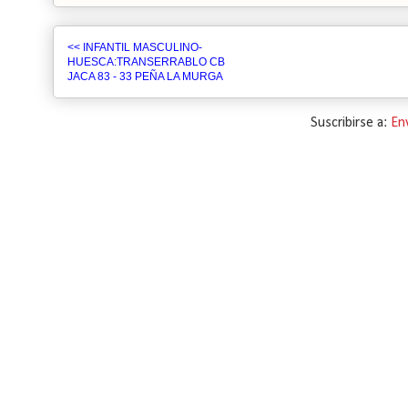
<< INFANTIL MASCULINO-
HUESCA:TRANSERRABLO CB
JACA 83 - 33 PEÑA LA MURGA
Suscribirse a:
En