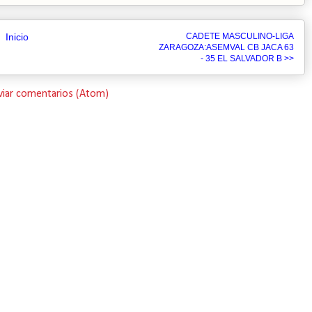
Inicio
CADETE MASCULINO-LIGA
ZARAGOZA:ASEMVAL CB JACA 63
- 35 EL SALVADOR B >>
viar comentarios (Atom)